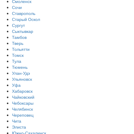
Смоленск
Сочи
Ставрополь
Старый Оскол
Сургут
Сыктывкар
Тамбов
Тверь
Тольятти
Томск
Тула
Тюмень
Улан-Удэ
Ульяновск
Уфа
Хабаровск
Чайковский
Чебоксары
Челябинск
Череповец
Чита
Элиста
Южно-Сахалинск