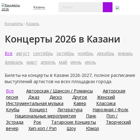
Казань
Концерты
›
Казань
Концерты 2026 в Казани
Все
август
сентябрь
октябрь
ноябрь
декабрь
январь
февраль
март
апрель
май
июнь
июль
Билеты на концерты в Казани 2026-2027, полное расписание
выступлений артистов на всех площадках города.
Все
Авторская / Шансон / Романсы
Авторская
песня
Джаз
Диско
Другое
Женский
Инструментальная музыка
Кавер
Классика
Клубы
Концерт
Литература
Народная / Фолк
Национальные мероприятия
Панк
Поп /
Эстрада
Рок
Татарские Концерты
Творческий
вечер
Хип-хоп / Рэп
Шоу
Юмор