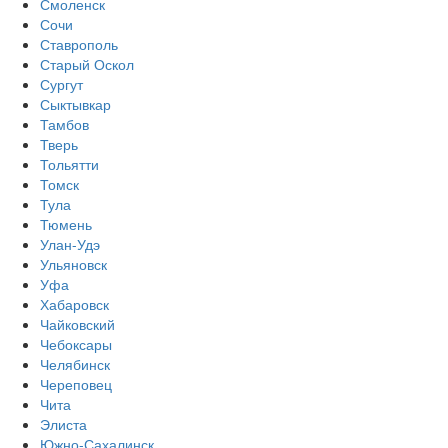
Смоленск
Сочи
Ставрополь
Старый Оскол
Сургут
Сыктывкар
Тамбов
Тверь
Тольятти
Томск
Тула
Тюмень
Улан-Удэ
Ульяновск
Уфа
Хабаровск
Чайковский
Чебоксары
Челябинск
Череповец
Чита
Элиста
Южно-Сахалинск