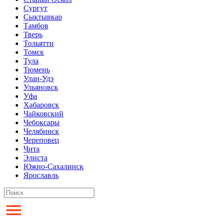
Сургут
Сыктывкар
Тамбов
Тверь
Тольятти
Томск
Тула
Тюмень
Улан-Удэ
Ульяновск
Уфа
Хабаровск
Чайковский
Чебоксары
Челябинск
Череповец
Чита
Элиста
Южно-Сахалинск
Ярославль