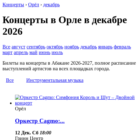
Концерты
›
Орёл
›
декабрь
Концерты в Орле в декабре
2026
Все
август
сентябрь
октябрь
ноябрь
декабрь
январь
февраль
март
апрель
май
июнь
июль
Билеты на концерты в Абакане 2026-2027, полное расписание
выступлений артистов на всех площадках города.
Все
Инструментальная музыка
Орёл
Оркестр Cagmo:...
12 Дек. Сб
18:00
Гринн Центр