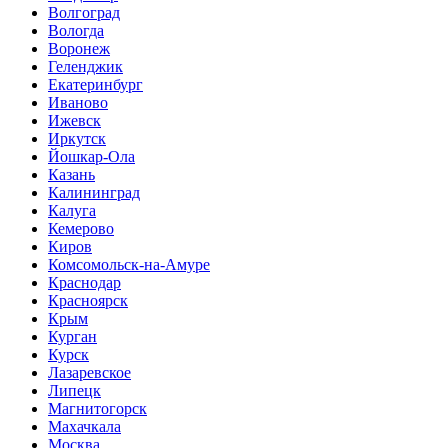
Волгоград
Вологда
Воронеж
Геленджик
Екатеринбург
Иваново
Ижевск
Иркутск
Йошкар-Ола
Казань
Калининград
Калуга
Кемерово
Киров
Комсомольск-на-Амуре
Краснодар
Красноярск
Крым
Курган
Курск
Лазаревское
Липецк
Магнитогорск
Махачкала
Москва