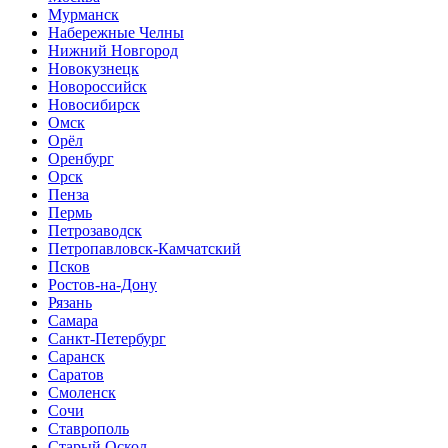
Мурманск
Набережные Челны
Нижний Новгород
Новокузнецк
Новороссийск
Новосибирск
Омск
Орёл
Оренбург
Орск
Пенза
Пермь
Петрозаводск
Петропавловск-Камчатский
Псков
Ростов-на-Дону
Рязань
Самара
Санкт-Петербург
Саранск
Саратов
Смоленск
Сочи
Ставрополь
Старый Оскол