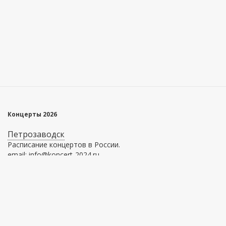
Концерты 2026
Петрозаводск
Расписание концертов в России.
email: info@koncert-2024.ru
Главное меню
Информация
Афиша
О сервисе
Площадки
Как купить билет
Как вернуть билет