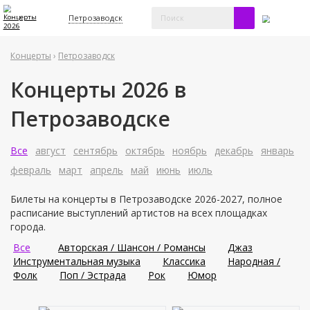
Петрозаводск
Концерты
›
Петрозаводск
Концерты 2026 в
Петрозаводске
Все
август
сентябрь
октябрь
ноябрь
декабрь
январь
февраль
март
апрель
май
июнь
июль
Билеты на концерты в Петрозаводске 2026-2027, полное
расписание выступлений артистов на всех площадках
города.
Все
Авторская / Шансон / Романсы
Джаз
Инструментальная музыка
Классика
Народная /
Фолк
Поп / Эстрада
Рок
Юмор