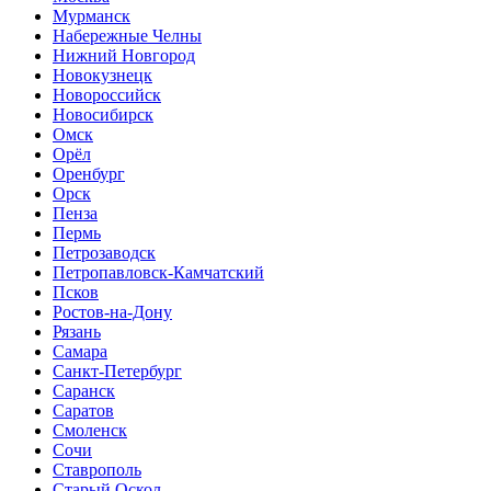
Мурманск
Набережные Челны
Нижний Новгород
Новокузнецк
Новороссийск
Новосибирск
Омск
Орёл
Оренбург
Орск
Пенза
Пермь
Петрозаводск
Петропавловск-Камчатский
Псков
Ростов-на-Дону
Рязань
Самара
Санкт-Петербург
Саранск
Саратов
Смоленск
Сочи
Ставрополь
Старый Оскол