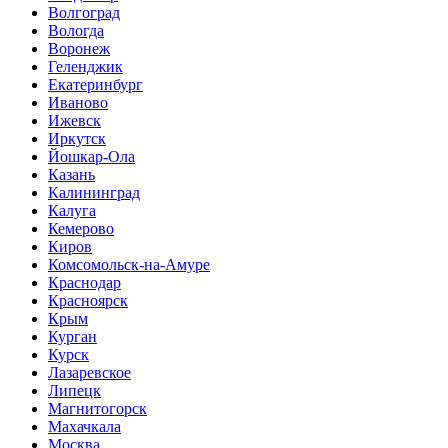
Волгоград
Вологда
Воронеж
Геленджик
Екатеринбург
Иваново
Ижевск
Иркутск
Йошкар-Ола
Казань
Калининград
Калуга
Кемерово
Киров
Комсомольск-на-Амуре
Краснодар
Красноярск
Крым
Курган
Курск
Лазаревское
Липецк
Магнитогорск
Махачкала
Москва