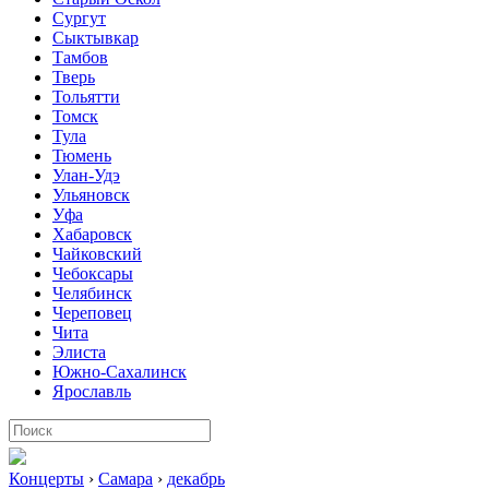
Сургут
Сыктывкар
Тамбов
Тверь
Тольятти
Томск
Тула
Тюмень
Улан-Удэ
Ульяновск
Уфа
Хабаровск
Чайковский
Чебоксары
Челябинск
Череповец
Чита
Элиста
Южно-Сахалинск
Ярославль
Концерты
›
Самара
›
декабрь