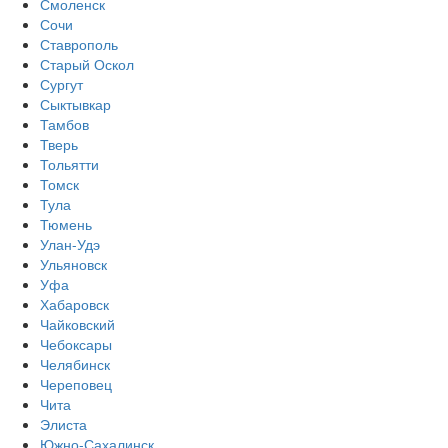
Смоленск
Сочи
Ставрополь
Старый Оскол
Сургут
Сыктывкар
Тамбов
Тверь
Тольятти
Томск
Тула
Тюмень
Улан-Удэ
Ульяновск
Уфа
Хабаровск
Чайковский
Чебоксары
Челябинск
Череповец
Чита
Элиста
Южно-Сахалинск