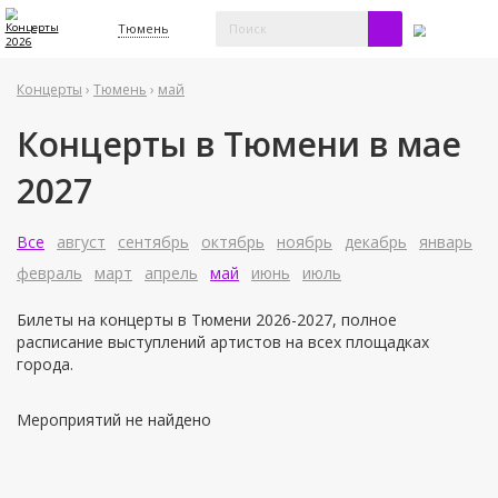
Тюмень
Концерты
›
Тюмень
›
май
Концерты в Тюмени в мае
2027
Все
август
сентябрь
октябрь
ноябрь
декабрь
январь
февраль
март
апрель
май
июнь
июль
Билеты на концерты в Тюмени 2026-2027, полное
расписание выступлений артистов на всех площадках
города.
Мероприятий не найдено