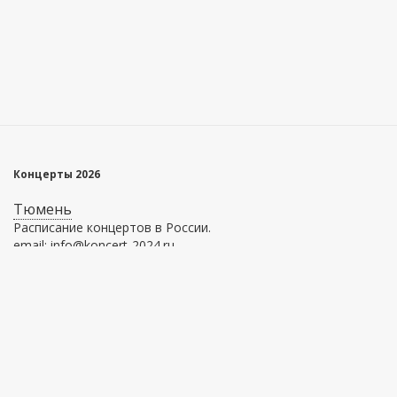
Концерты 2026
Тюмень
Расписание концертов в России.
email: info@koncert-2024.ru
Главное меню
Информация
Афиша
О сервисе
Площадки
Как купить билет
Как вернуть билет
Оферта