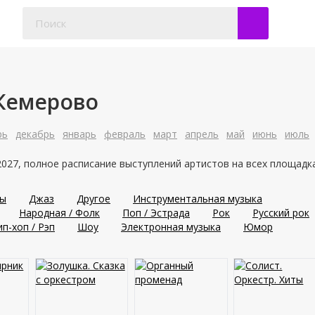
 Кемерово
рь
декабрь
январь
февраль
март
апрель
май
июнь
июль
027, полное расписание выступлений артистов на всех площадк
сы
Джаз
Другое
Инструментальная музыка
Народная / Фолк
Поп / Эстрада
Рок
Русский рок
ип-хоп / Рэп
Шоу
Электронная музыка
Юмор