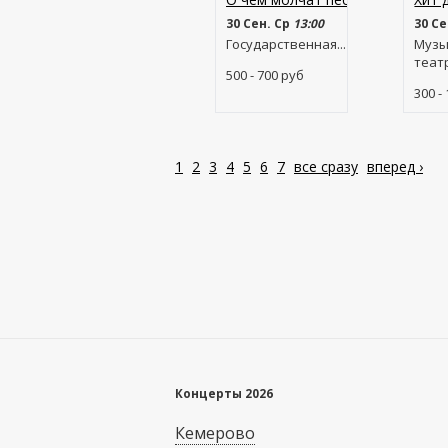
30 Сен. Ср
13:00
30 Се
Государственная...
Музы
театр
500 - 700
руб
300 -
1
2
3
4
5
6
7
все сразу
вперед ›
Концерты 2026
Кемерово