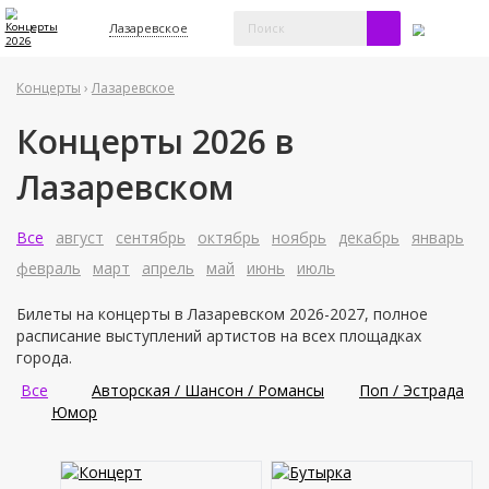
Лазаревское
Концерты
›
Лазаревское
Концерты 2026 в
Лазаревском
Все
август
сентябрь
октябрь
ноябрь
декабрь
январь
февраль
март
апрель
май
июнь
июль
Билеты на концерты в Лазаревском 2026-2027, полное
расписание выступлений артистов на всех площадках
города.
Все
Авторская / Шансон / Романсы
Поп / Эстрада
Юмор