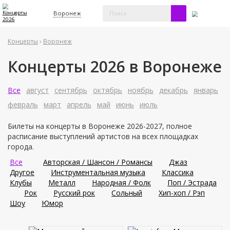
Воронеж
Концерты
›
Воронеж
Концерты 2026 в Воронеже
Все
август
сентябрь
октябрь
ноябрь
декабрь
январь
февраль
март
апрель
май
июнь
июль
Билеты на концерты в Воронеже 2026-2027, полное
расписание выступлений артистов на всех площадках
города.
Все
Авторская / Шансон / Романсы
Джаз
Другое
Инструментальная музыка
Классика
Клубы
Металл
Народная / Фолк
Поп / Эстрада
Рок
Русский рок
Сольный
Хип-хоп / Рэп
Шоу
Юмор