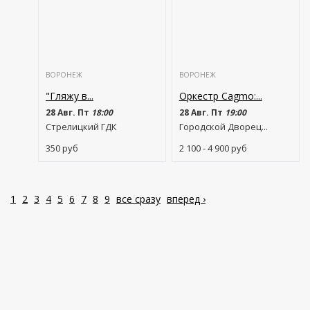
ВОРОНЕЖ
ВОРОНЕЖ
"Гляжу в...
Оркестр Cagmo:...
28 Авг. Пт
18:00
28 Авг. Пт
19:00
Стрелицкий ГДК
Городской Дворец...
350
руб
2 100 - 4 900
руб
1
2
3
4
5
6
7
8
9
все сразу
вперед ›