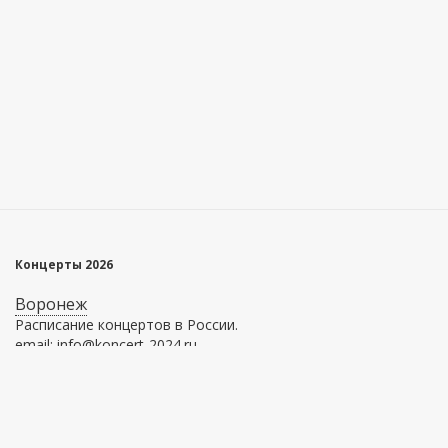
Концерты 2026
Воронеж
Расписание концертов в России.
email: info@koncert-2024.ru
Главное меню
Информация
Афиша
О сервисе