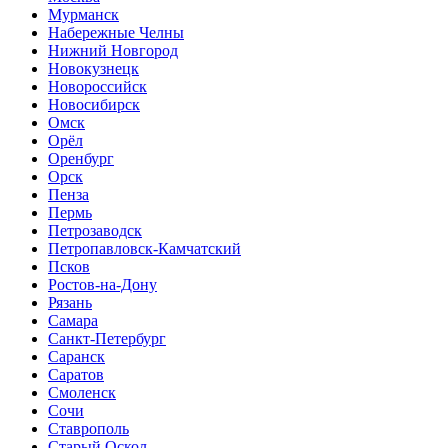
Мурманск
Набережные Челны
Нижний Новгород
Новокузнецк
Новороссийск
Новосибирск
Омск
Орёл
Оренбург
Орск
Пенза
Пермь
Петрозаводск
Петропавловск-Камчатский
Псков
Ростов-на-Дону
Рязань
Самара
Санкт-Петербург
Саранск
Саратов
Смоленск
Сочи
Ставрополь
Старый Оскол