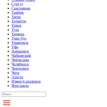
Сургут
Сыктывкар
Тамбов
Тверь
Тольятти
Томск
Тула
Тюмень
Улан-Удэ
Ульяновск
Уфа
Хабаровск
Чайковский
Чебоксары
Челябинск
Череповец
Чита
Элиста
Южно-Сахалинск
Ярославль