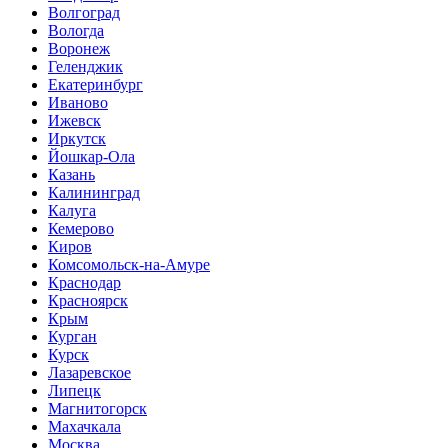
Волгоград
Вологда
Воронеж
Геленджик
Екатеринбург
Иваново
Ижевск
Иркутск
Йошкар-Ола
Казань
Калининград
Калуга
Кемерово
Киров
Комсомольск-на-Амуре
Краснодар
Красноярск
Крым
Курган
Курск
Лазаревское
Липецк
Магнитогорск
Махачкала
Москва