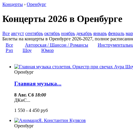
Концерты
›
Оренбург
Концерты 2026 в Оренбурге
Все
август
сентябрь
октябрь
ноябрь
декабрь
январь
февраль
мар
Билеты на концерты в Оренбурге 2026-2027, полное расписани
Все
Авторская / Шансон / Романсы
Инструментальн
Рэп
Шоу
Юмор
Оренбург
Главная музыка...
8 Авг. Сб
18:00
ДКиС...
1 550 - 4 450
руб
Оренбург