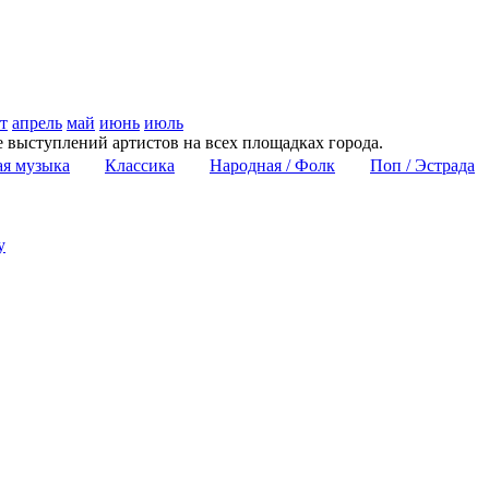
т
апрель
май
июнь
июль
е выступлений артистов на всех площадках города.
ая музыка
Классика
Народная / Фолк
Поп / Эстрада