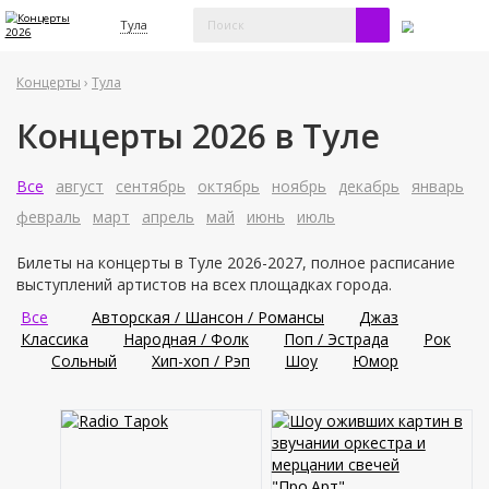
Тула
Концерты
›
Тула
Концерты 2026 в Туле
Все
август
сентябрь
октябрь
ноябрь
декабрь
январь
февраль
март
апрель
май
июнь
июль
Билеты на концерты в Туле 2026-2027, полное расписание
выступлений артистов на всех площадках города.
Все
Авторская / Шансон / Романсы
Джаз
Классика
Народная / Фолк
Поп / Эстрада
Рок
Сольный
Хип-хоп / Рэп
Шоу
Юмор