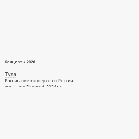
Концерты 2026
Тула
Расписание концертов в России.
email: info@koncert-2024.ru
Главное меню
Информация
Афиша
О сервисе
Площадки
Как купить билет
Как вернуть билет
Оферта