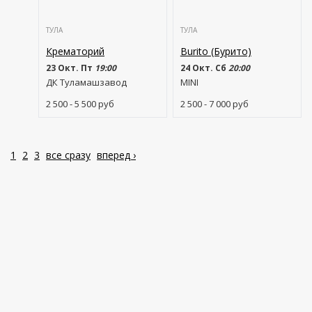
ТУЛА
ТУЛА
Крематорий
Burito (Бурито)
23 Окт. Пт
19:00
24 Окт. Сб
20:00
ДК Туламашзавод
MINI
2 500 - 5 500
руб
2 500 - 7 000
руб
1
2
3
все сразу
вперед ›