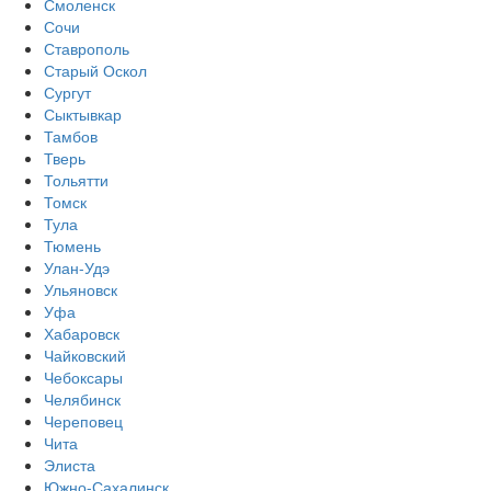
Смоленск
Сочи
Ставрополь
Старый Оскол
Сургут
Сыктывкар
Тамбов
Тверь
Тольятти
Томск
Тула
Тюмень
Улан-Удэ
Ульяновск
Уфа
Хабаровск
Чайковский
Чебоксары
Челябинск
Череповец
Чита
Элиста
Южно-Сахалинск